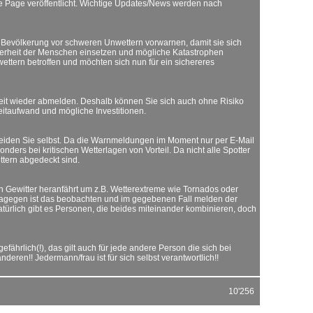
e Page veröffentlicht. Wichtige Updates/News werden nach
ie Bevölkerung vor schweren Unwettern vorwarnen, damit sie sich
cherheit der Menschen einsetzen und mögliche Katastrophen
ettern betroffen und möchten sich nun für ein sichereres
er Zeit wieder abmelden. Deshalb können Sie sich auch ohne Risiko
Zeitaufwand und mögliche Investitionen.
scheiden Sie selbst. Da die Warnmeldungen im Moment nur per E-Mail
ders bei kritischen Wetterlagen von Vorteil. Da nicht alle Spotter
ottern abgedeckt sind.
n Gewitter heranfährt um z.B. Wetterextreme wie Tornados oder
dagegen ist das beobachten und im gegebenen Fall melden der
Natürlich gibt es Personen, die beides miteinander kombinieren, doch
fährlich(!), das gilt auch für jede andere Person die sich bei
deren!! Jedermann/frau ist für sich selbst verantwortlich!!
10'256