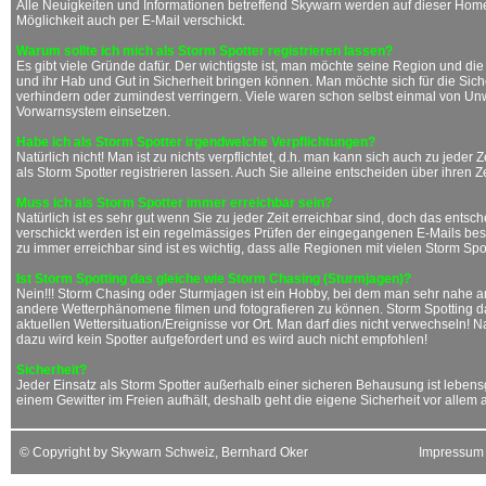
Alle Neuigkeiten und Informationen betreffend Skywarn werden auf dieser Hom
Möglichkeit auch per E-Mail verschickt.
Warum sollte ich mich als Storm Spotter registrieren lassen?
Es gibt viele Gründe dafür. Der wichtigste ist, man möchte seine Region und d
und ihr Hab und Gut in Sicherheit bringen können. Man möchte sich für die Si
verhindern oder zumindest verringern. Viele waren schon selbst einmal von Unw
Vorwarnsystem einsetzen.
Habe ich als Storm Spotter irgendwelche Verpflichtungen?
Natürlich nicht! Man ist zu nichts verpflichtet, d.h. man kann sich auch zu jed
als Storm Spotter registrieren lassen. Auch Sie alleine entscheiden über ihren 
Muss ich als Storm Spotter immer erreichbar sein?
Natürlich ist es sehr gut wenn Sie zu jeder Zeit erreichbar sind, doch das ent
verschickt werden ist ein regelmässiges Prüfen der eingegangenen E-Mails beson
zu immer erreichbar sind ist es wichtig, dass alle Regionen mit vielen Storm Sp
Ist Storm Spotting das gleiche wie Storm Chasing (Sturmjagen)?
Nein!!! Storm Chasing oder Sturmjagen ist ein Hobby, bei dem man sehr nahe a
andere Wetterphänomene filmen und fotografieren zu können. Storm Spotting 
aktuellen Wettersituation/Ereignisse vor Ort. Man darf dies nicht verwechseln! 
dazu wird kein Spotter aufgefordert und es wird auch nicht empfohlen!
Sicherheit?
Jeder Einsatz als Storm Spotter außerhalb einer sicheren Behausung ist lebensge
einem Gewitter im Freien aufhält, deshalb geht die eigene Sicherheit vor allem an
© Copyright by Skywarn Schweiz, Bernhard Oker
Impressum