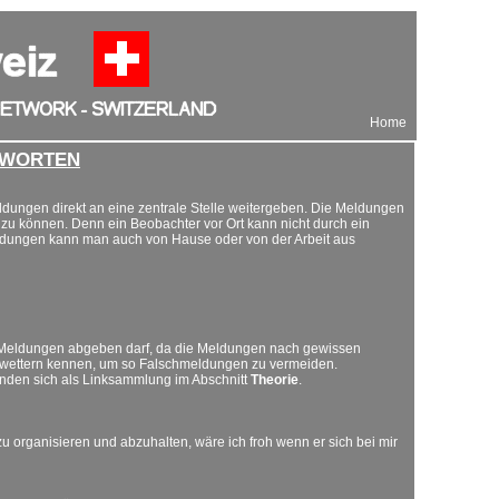
Home
NTWORTEN
ldungen direkt an eine zentrale Stelle weitergeben. Die Meldungen
 können. Denn ein Beobachter vor Ort kann nicht durch ein
eldungen kann man auch von Hause oder von der Arbeit aus
rte Meldungen abgeben darf, da die Meldungen nach gewissen
nwettern kennen, um so Falschmeldungen zu vermeiden.
inden sich als Linksammlung im Abschnitt
Theorie
.
zu organisieren und abzuhalten, wäre ich froh wenn er sich bei mir