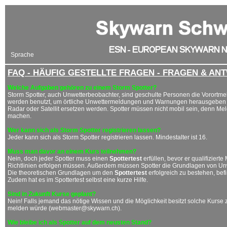
Sprache
FAQ - HÄUFIG GESTELLTE FRAGEN - FRAGEN & A
Welche Aufgaben gehören zu einem Storm Spotter?
Storm Spotter, auch Unwetterbeobachter, sind geschulte Personen die Vorortme
werden benutzt, um örtliche Unwettermeldungen und Warnungen herausgeben zu
Radar oder Satellit ersetzen werden. Spotter müssen nicht mobil sein, denn M
machen.
Wer kann sich als Storm Spotter registrieren lassen?
Jeder kann sich als Storm Spotter registrieren lassen. Mindestalter ist 16.
Muss man davor an einem Kurs teilnehmen?
Nein, doch jeder Spotter muss einen
Spottertest
erfüllen, bevor er qualifizie
Richtlinien erfolgen müssen. Außerdem müssen Spotter die Grundlagen von U
Die theoretischen Grundlagen um den
Spottertest
erfolgreich zu bestehen, bef
Zudem hat es im Spottertest selbst eine kurze Hilfe.
Sind in Zukunft Kurse geplant?
Nein! Falls jemand das nötige Wissen und die Möglichkeit besitzt solche Kurse 
melden würde (
webmaster@skywarn.ch
).
Wie bleibe ich als Spotter auf dem neusten Stand?