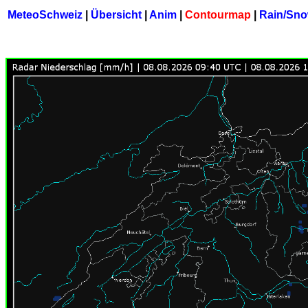
MeteoSchweiz
|
Übersicht
|
Anim
|
Contourmap
|
Rain/Sn