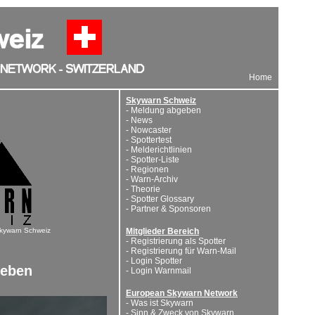
Home
Skywarn Schweiz
-
Meldung abgeben
-
News
-
Nowcaster
-
Spottertest
-
Melderichtlinien
-
Spotter-Liste
-
Regionen
-
Warn-Archiv
-
Theorie
-
Spotter Glossary
-
Partner & Sponsoren
 Skywarn Schweiz
Mitglieder Bereich
-
Registrierung als Spotter
-
Registrierung für Warn-Mail
-
Login Spotter
geben
-
Login Warnmail
European Skywarn Network
-
Was ist Skywarn
-
Sinn & Zweck von Skywarn