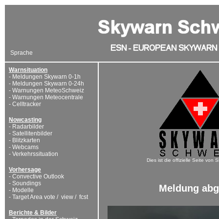
Sprache
Warnsituation
-
Meldungen Skywarn 0-1h
-
Meldungen Skywarn 0-24h
-
Warnungen MeteoSchweiz
-
Warnungen Meteocentrale
-
Celltracker
Nowcasting
-
Radarbilder
-
Satellitenbilder
-
Blitzkarten
-
Webcams
-
Verkehrssituation
Dies ist die offizielle Seite von
Vorhersage
-
Convective Outlook
-
Soundings
Meldung ab
-
Modelle
-
Target Area
vote
/
view
/
fcst
Berichte & Bilder