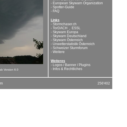
-
European Skywarn Organization
-
Spotter-Guide
-
FAQ
Links
-
Stormchaser.ch
-
TorDACH
,
ESSL
-
Skywarn Europa
-
Skywarn Deutschland
-
Skywarn Österreich
-
Unwetterstatistik Österreich
-
Schweizer Sturmforum
-
Weitere
Weiteres
-
Logos / Banner / Plugins
-
Infos & Rechtliches
 ab Version 6.0
um
256'402