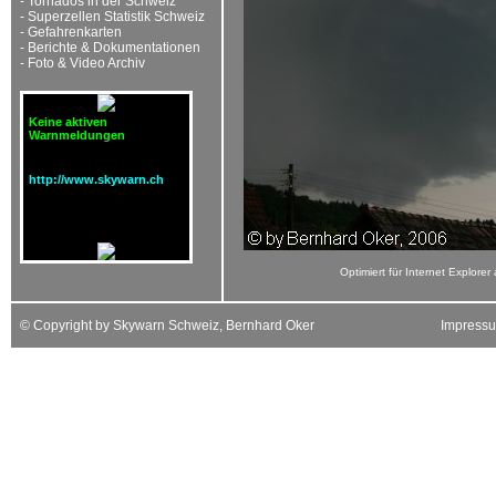
-
Tornados in der Schweiz
-
Superzellen Statistik Schweiz
-
Gefahrenkarten
-
Berichte & Dokumentationen
-
Foto & Video Archiv
Keine aktiven
Warnmeldungen
http://www.skywarn.ch
Optimiert für Internet Explorer
© Copyright by Skywarn Schweiz, Bernhard Oker
Impress