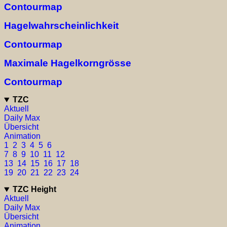
Contourmap
Hagelwahrscheinlichkeit
Contourmap
Maximale Hagelkorngrösse
Contourmap
TZC
Aktuell
Daily Max
Übersicht
Animation
1
2
3
4
5
6
7
8
9
10
11
12
13
14
15
16
17
18
19
20
21
22
23
24
TZC Height
Aktuell
Daily Max
Übersicht
Animation