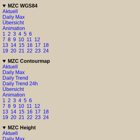
MZC WGS84
Aktuell
Daily Max
Übersicht
Animation
1
2
3
4
5
6
7
8
9
10
11
12
13
14
15
16
17
18
19
20
21
22
23
24
MZC Contourmap
Aktuell
Daily Max
Daily Trend
Daily Trend 24h
Übersicht
Animation
1
2
3
4
5
6
7
8
9
10
11
12
13
14
15
16
17
18
19
20
21
22
23
24
MZC Height
Aktuell
Daily Max